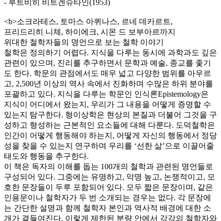
- 루트비히 비트겐슈타인(1953)
<b>소크라테스, 토마스 아퀴나스, 르네 데카르트,
프리드리히 니체, 하이에크, 시몬 드 보부아르까지
위대한 철학자들의 명언으로 보는 철학 이야기
철학은 정의하기 어렵다. 지식을 다루는 동시에 과학과도 깊은
관련이 있으며, 진리를 추구하면서 문학과 예술, 종교를 좇기
도 한다. 학문의 관점에서도 매우 넓고 다양한 범위를 아우르
고, 2,500년 이상의 역사 속에서 진화하며 수많은 하위 분야를
포괄하고 있다. 지식을 다루는 학문인 인식론Epistemology은
지식이 어디에서 왔는지, 우리가 그 내용을 어떻게 증명할 수
있는지 탐구한다. 형이상학은 현상의 본질과 더불어 그것을 구
성하고 형성하는 근본적인 요소들에 대해 다룬다. 도덕철학은
인간이 어떻게 행동해야 하는지, 어떻게 자신의 행동에서 정당
성을 찾을 수 있는지 연구하며 우리를 ‘선한 삶’으로 이끌어줄
태도와 행동을 추구한다.
이 책은 독자의 이해를 돕는 100개의 철학과 관련된 명언들로
구성되어 있다. 그중에는 유명하고, 악명 높고, 논쟁적이고, 모
호한 문장들이 두루 포함되어 있다. 모두 짧은 문장이며, 같은
인용문이나 철학자가 두 번 소개되는 경우는 없다. 각 문장에
는 간단한 설명과 함께 철학자 본인과 역사적 배경에 대한 소
개가 곁들여진다. 이렇게 제한된 분량 안에서 각각의 철학자와