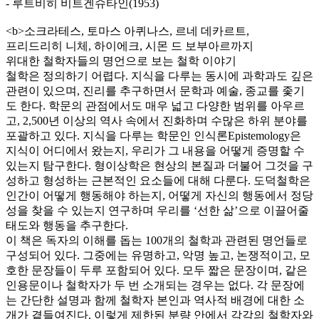
- 루트비히 비트겐슈타인(1953)
<b>소크라테스, 토마스 아퀴나스, 르네 데카르트,
프리드리히 니체, 하이에크, 시몬 드 보부아르까지
위대한 철학자들의 명언으로 보는 철학 이야기
철학은 정의하기 어렵다. 지식을 다루는 동시에 과학과도 깊은
관련이 있으며, 진리를 추구하면서 문학과 예술, 종교를 좇기
도 한다. 학문의 관점에서도 매우 넓고 다양한 범위를 아우르
고, 2,500년 이상의 역사 속에서 진화하며 수많은 하위 분야를
포괄하고 있다. 지식을 다루는 학문인 인식론Epistemology은
지식이 어디에서 왔는지, 우리가 그 내용을 어떻게 증명할 수
있는지 탐구한다. 형이상학은 현상의 본질과 더불어 그것을 구
성하고 형성하는 근본적인 요소들에 대해 다룬다. 도덕철학은
인간이 어떻게 행동해야 하는지, 어떻게 자신의 행동에서 정당
성을 찾을 수 있는지 연구하며 우리를 ‘선한 삶’으로 이끌어줄
태도와 행동을 추구한다.
이 책은 독자의 이해를 돕는 100개의 철학과 관련된 명언들로
구성되어 있다. 그중에는 유명하고, 악명 높고, 논쟁적이고, 모
호한 문장들이 두루 포함되어 있다. 모두 짧은 문장이며, 같은
인용문이나 철학자가 두 번 소개되는 경우는 없다. 각 문장에
는 간단한 설명과 함께 철학자 본인과 역사적 배경에 대한 소
개가 곁들여진다. 이렇게 제한된 분량 안에서 각각의 철학자와