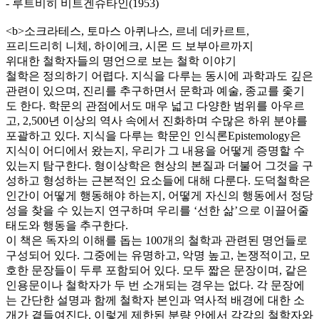
- 루트비히 비트겐슈타인(1953)
<b>소크라테스, 토마스 아퀴나스, 르네 데카르트,
프리드리히 니체, 하이에크, 시몬 드 보부아르까지
위대한 철학자들의 명언으로 보는 철학 이야기
철학은 정의하기 어렵다. 지식을 다루는 동시에 과학과도 깊은
관련이 있으며, 진리를 추구하면서 문학과 예술, 종교를 좇기
도 한다. 학문의 관점에서도 매우 넓고 다양한 범위를 아우르
고, 2,500년 이상의 역사 속에서 진화하며 수많은 하위 분야를
포괄하고 있다. 지식을 다루는 학문인 인식론Epistemology은
지식이 어디에서 왔는지, 우리가 그 내용을 어떻게 증명할 수
있는지 탐구한다. 형이상학은 현상의 본질과 더불어 그것을 구
성하고 형성하는 근본적인 요소들에 대해 다룬다. 도덕철학은
인간이 어떻게 행동해야 하는지, 어떻게 자신의 행동에서 정당
성을 찾을 수 있는지 연구하며 우리를 ‘선한 삶’으로 이끌어줄
태도와 행동을 추구한다.
이 책은 독자의 이해를 돕는 100개의 철학과 관련된 명언들로
구성되어 있다. 그중에는 유명하고, 악명 높고, 논쟁적이고, 모
호한 문장들이 두루 포함되어 있다. 모두 짧은 문장이며, 같은
인용문이나 철학자가 두 번 소개되는 경우는 없다. 각 문장에
는 간단한 설명과 함께 철학자 본인과 역사적 배경에 대한 소
개가 곁들여진다. 이렇게 제한된 분량 안에서 각각의 철학자와