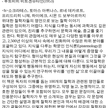
- 루트비히 비트겐슈타인(1953)
<b>소크라테스, 토마스 아퀴나스, 르네 데카르트,
프리드리히 니체, 하이에크, 시몬 드 보부아르까지
위대한 철학자들의 명언으로 보는 철학 이야기
철학은 정의하기 어렵다. 지식을 다루는 동시에 과학과도 깊은
관련이 있으며, 진리를 추구하면서 문학과 예술, 종교를 좇기
도 한다. 학문의 관점에서도 매우 넓고 다양한 범위를 아우르
고, 2,500년 이상의 역사 속에서 진화하며 수많은 하위 분야를
포괄하고 있다. 지식을 다루는 학문인 인식론Epistemology은
지식이 어디에서 왔는지, 우리가 그 내용을 어떻게 증명할 수
있는지 탐구한다. 형이상학은 현상의 본질과 더불어 그것을 구
성하고 형성하는 근본적인 요소들에 대해 다룬다. 도덕철학은
인간이 어떻게 행동해야 하는지, 어떻게 자신의 행동에서 정당
성을 찾을 수 있는지 연구하며 우리를 ‘선한 삶’으로 이끌어줄
태도와 행동을 추구한다.
이 책은 독자의 이해를 돕는 100개의 철학과 관련된 명언들로
구성되어 있다. 그중에는 유명하고, 악명 높고, 논쟁적이고, 모
호한 문장들이 두루 포함되어 있다. 모두 짧은 문장이며, 같은
인용문이나 철학자가 두 번 소개되는 경우는 없다. 각 문장에
는 간단한 설명과 함께 철학자 본인과 역사적 배경에 대한 소
개가 곁들여진다. 이렇게 제한된 분량 안에서 각각의 철학자와