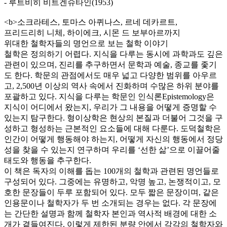
- 루트비히 비트겐슈타인(1953)
<b>소크라테스, 토마스 아퀴나스, 르네 데카르트,
프리드리히 니체, 하이에크, 시몬 드 보부아르까지
위대한 철학자들의 명언으로 보는 철학 이야기
철학은 정의하기 어렵다. 지식을 다루는 동시에 과학과도 깊은
관련이 있으며, 진리를 추구하면서 문학과 예술, 종교를 좇기
도 한다. 학문의 관점에서도 매우 넓고 다양한 범위를 아우르
고, 2,500년 이상의 역사 속에서 진화하며 수많은 하위 분야를
포괄하고 있다. 지식을 다루는 학문인 인식론Epistemology은
지식이 어디에서 왔는지, 우리가 그 내용을 어떻게 증명할 수
있는지 탐구한다. 형이상학은 현상의 본질과 더불어 그것을 구
성하고 형성하는 근본적인 요소들에 대해 다룬다. 도덕철학은
인간이 어떻게 행동해야 하는지, 어떻게 자신의 행동에서 정당
성을 찾을 수 있는지 연구하며 우리를 ‘선한 삶’으로 이끌어줄
태도와 행동을 추구한다.
이 책은 독자의 이해를 돕는 100개의 철학과 관련된 명언들로
구성되어 있다. 그중에는 유명하고, 악명 높고, 논쟁적이고, 모
호한 문장들이 두루 포함되어 있다. 모두 짧은 문장이며, 같은
인용문이나 철학자가 두 번 소개되는 경우는 없다. 각 문장에
는 간단한 설명과 함께 철학자 본인과 역사적 배경에 대한 소
개가 곁들여진다. 이렇게 제한된 분량 안에서 각각의 철학자와