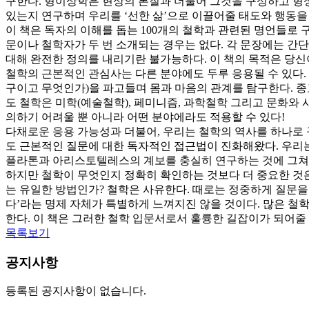
구한다. 형이상학은 현상의 본질과 더불어 그것을 구성하고 형
있는지 연구하며 우리를 ‘선한 삶’으로 이끌어줄 태도와 행동을
이 책은 독자의 이해를 돕는 100개의 철학과 관련된 명언들로 
문이나 철학자가 두 번 소개되는 경우는 없다. 각 문장에는 간
대해 완전한 정의를 내리기란 불가능하다. 이 책의 목적은 당신이
철학의 근본적인 관심사는 다른 분야에도 두루 응용될 수 있다
구이고 무엇인가)을 파고들며 몸과 마음의 관계를 탐구한다. 종
도 철학은 미학(예술철학), 페미니즘, 과학철학 그리고 문화와
의하기 어려울 뿐 아니라 어떤 분야에라도 적용할 수 있다!
다채로운 응용 가능성과 더불어, 우리는 철학의 역사를 하나로 
도 근본적인 질문에 대한 독자적인 접근법이 진화해왔다. 우리는
플라톤과 아리스토텔레스의 계보를 충실히 연구하는 것에 그쳐서
하지만 철학이 무엇인지 정확히 확인하는 것보다 더 중요한 것은
는 유일한 방법인가? 철학은 사유한다. 때로는 정중하게 질문을 
다’라는 명제 자체가 특별하게 느껴지진 않을 것이다. 많은 철
한다. 이 책은 그러한 철학 입문서로서 훌륭한 길잡이가 되어줄
목록보기
공지사항
등록된 공지사항이 없습니다.