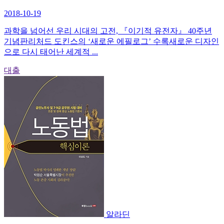
2018-10-19
과학을 넘어선 우리 시대의 고전, 『이기적 유전자』 40주년
기념판리처드 도킨스의 ‘새로운 에필로그’ 수록새로운 디자인
으로 다시 태어난 세계적 ...
대출
알라딘