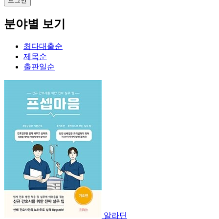
분야별 보기
최다대출순
제목순
출판일순
알라딘