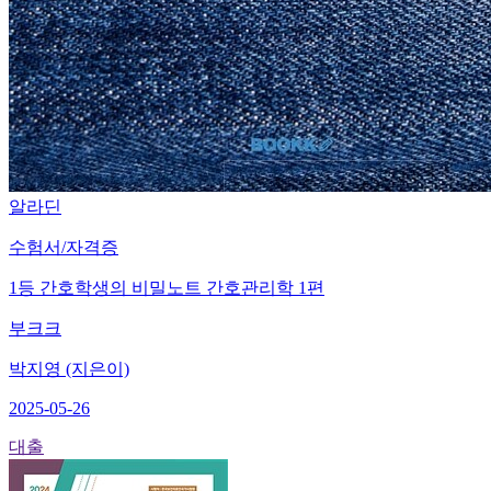
알라딘
수험서/자격증
1등 간호학생의 비밀노트 간호관리학 1편
부크크
박지영 (지은이)
2025-05-26
대출