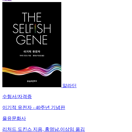
알라딘
수험서/자격증
이기적 유전자 - 40주년 기념판
을유문화사
리처드 도킨스 지음, 홍영남.이상임 옮김