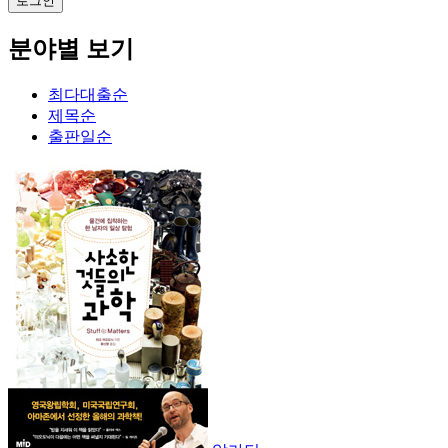
분야별 보기
최다대출순
제목순
출판일순