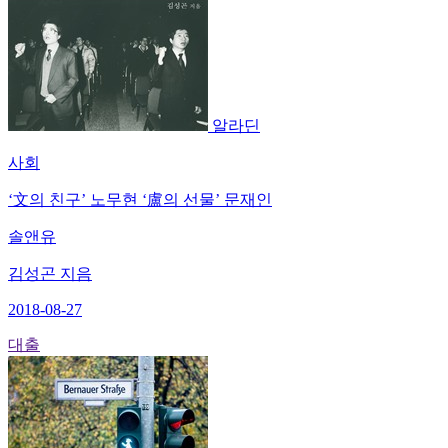
알라딘
사회
‘文의 친구’ 노무현 ‘盧의 선물’ 문재인
솔앤유
김성곤 지음
2018-08-27
대출