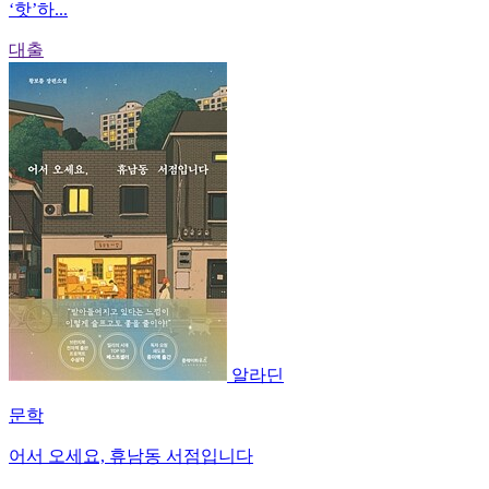
‘핫’하...
대출
알라딘
문학
어서 오세요, 휴남동 서점입니다