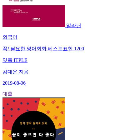
알라딘
외국어
꼭! 필요한 영어회화 베스트표현 1200
잇플 ITPLE
김대운 지음
2019-08-06
대출