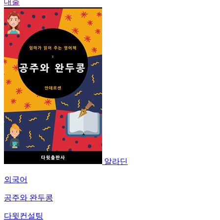
대출
알라딘
외국어
공주와 완두콩
다윗컨설팅