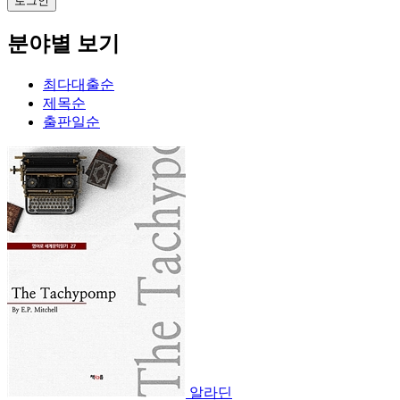
분야별 보기
최다대출순
제목순
출판일순
알라딘