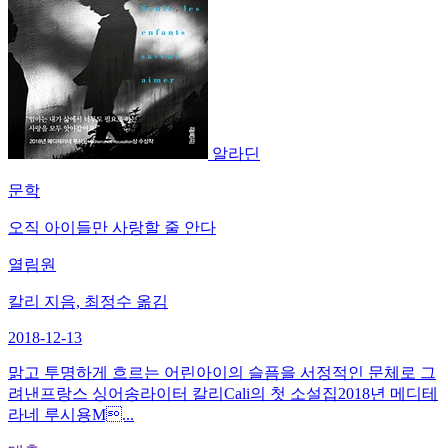
알라딘
문학
오직 아이들만 사랑할 줄 안다
열림원
칼리 지음, 최정수 옮김
2018-12-13
맑고 투명하게 흐르는 어린아이의 슬픔을 서정적인 문체로 그
려낸프랑스 싱어송라이터 칼리Cali의 첫 소설집2018년 메디테
라네 루시용M...