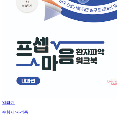
알라딘
수험서/자격증