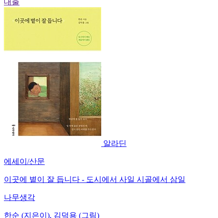
대출
알라딘
에세이/산문
이곳에 볕이 잘 듭니다 - 도시에서 사일 시골에서 삼일
나무생각
한순 (지은이), 김덕용 (그림)