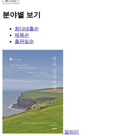
분야별 보기
최다대출순
제목순
출판일순
알라딘