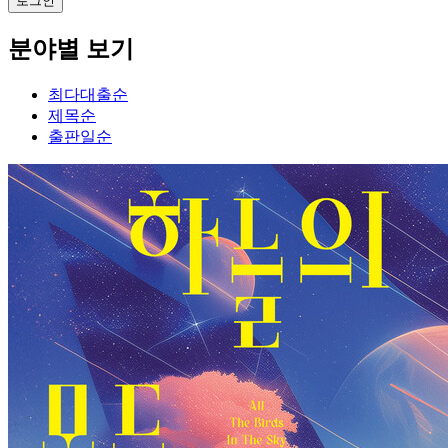
분야별 보기
최다대출순
제목순
출판일순