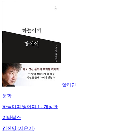
알라딘
문학
하늘이여 땅이여 1 - 개정판
이타북스
김진명 (지은이)