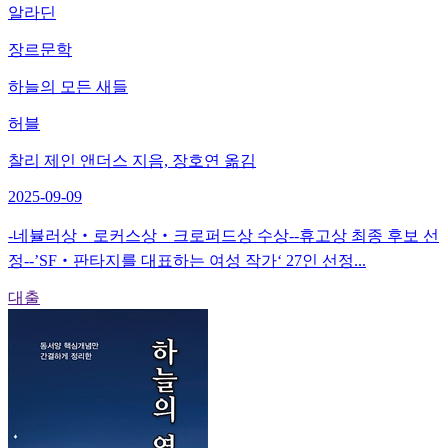
알라딘
장르문학
하늘의 모든 새들
허블
찰리 제인 앤더스 지음, 장호연 옮김
2025-09-09
-네뷸러상‧로커스상‧크로퍼드상 수상--휴고상 최종 후보 선
정--’SF‧판타지를 대표하는 여성 작가‘ 27인 선정...
대출