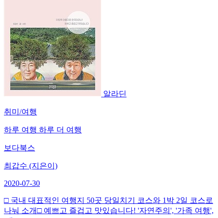
알라딘
취미/여행
하루 여행 하루 더 여행
보다북스
최갑수 (지은이)
2020-07-30
□ 국내 대표적인 여행지 50곳 당일치기 코스와 1박 2일 코스로
나눠 소개□ 예쁘고 즐겁고 맛있습니다! '자연주의', '가족 여행',