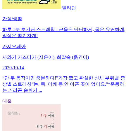
알라딘
가정/생활
하루 1분 초간단 스트레칭 - 근육은 탄탄하게, 몸은 유연하게,
일상은 활기차게!
카시오페아
사와키 가즈타카 (지은이), 최말숙 (옮긴이)
2020-10-14
“단 두 동작이면 충분하다!”가장 짧고 확실한 신체 부위별·증
상별 스트레칭“눈, 목, 어깨 등 안 아픈 곳이 없어요.”“운동하
는 거라곤 숨쉬기 ...
대출