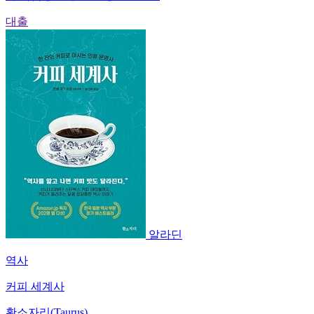
대출
알라딘
역사
커피 세계사
황소자리(Taurus)