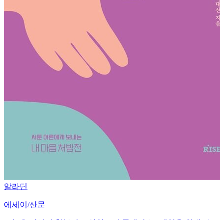
알라딘
에세이/산문