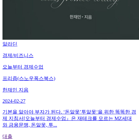
알라딘
경제/비즈니스
오늘부터 경제수업
프리즘(스노우폭스북스)
한재민 지음
2024-02-27
기본을 알아야 부자가 된다. ‘돈알못’투알못‘을 위한 똑똑한 경
제 지침서[오늘부터 경제수업』은 재테크를 모르는 MZ세대
와 금융문맹, 돈알못, 투...
대출