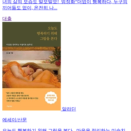
녀의 삶의 모습도 말모말모!_엄정화“더없이 행복하다, 누구의
끼어듦도 없이, 온전히 나...
대출
알라딘
에세이/산문
오늘도 행복하기 위해 그림을 본다 - 마음을 정리하는 미술치