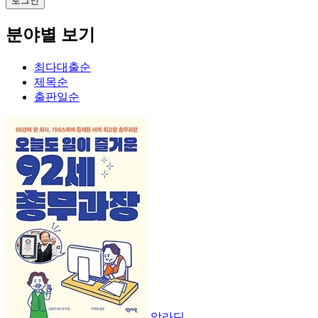
분야별 보기
최다대출순
제목순
출판일순
알라딘