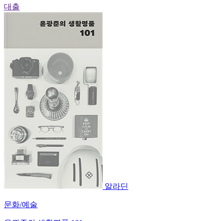
대출
알라딘
문화/예술