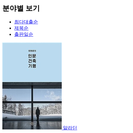
분야별 보기
최다대출순
제목순
출판일순
알라딘