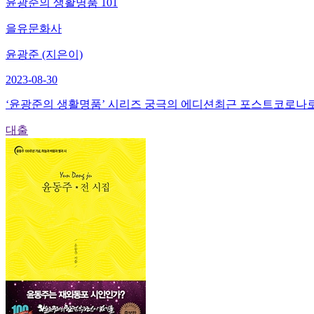
윤광준의 생활명품 101
을유문화사
윤광준 (지은이)
2023-08-30
‘윤광준의 생활명품’ 시리즈 궁극의 에디션최근 포스트코로나로 정
대출