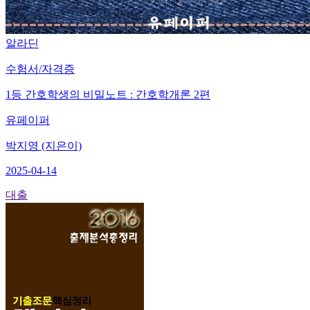
알라딘
수험서/자격증
1등 간호학생의 비밀노트 : 간호학개론 2편
유페이퍼
박지영 (지은이)
2025-04-14
대출