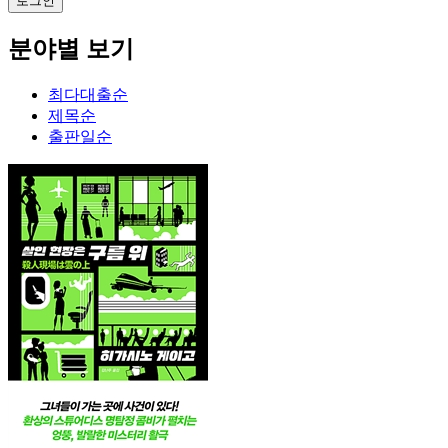
분야별 보기
최다대출순
제목순
출판일순