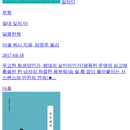
알라딘
문학
절대 잊지 마
달콤한책
미셸 뷔시 지음, 임명주 옮김
2017-04-18
무고한 희생양인가, 희대의 살인마인가?광폭한 운명의 파고에
휩쓸린 한 남자의 처절한 몸부림!숨 쉴 틈 없이 몰아붙이는 서
스펜스와 반전의 연속!★...
대출