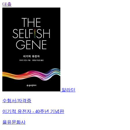
대출
알라딘
수험서/자격증
이기적 유전자 - 40주년 기념판
을유문화사