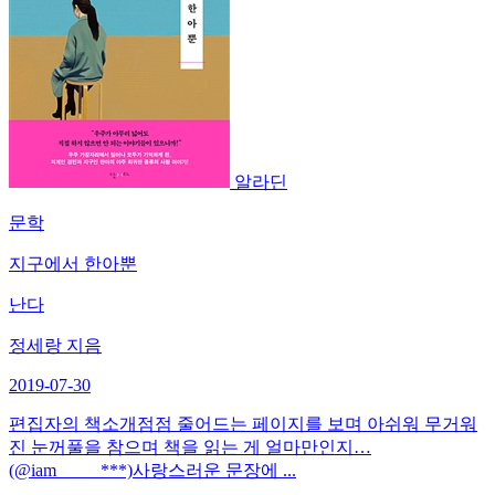
알라딘
문학
지구에서 한아뿐
난다
정세랑 지음
2019-07-30
편집자의 책소개점점 줄어드는 페이지를 보며 아쉬워 무거워
진 눈꺼풀을 참으며 책을 읽는 게 얼마만인지…
(@iam_____***)사랑스러운 문장에 ...