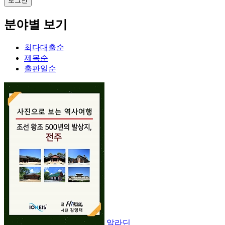
분야별 보기
최다대출순
제목순
출판일순
알라딘