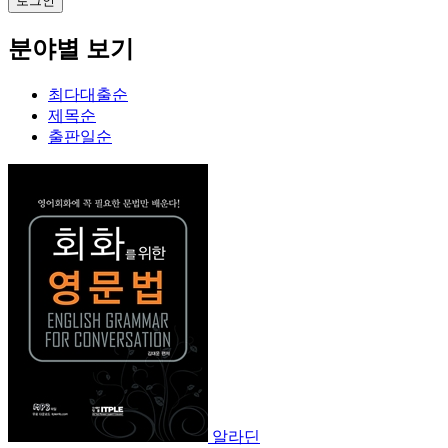
분야별 보기
최다대출순
제목순
출판일순
알라딘