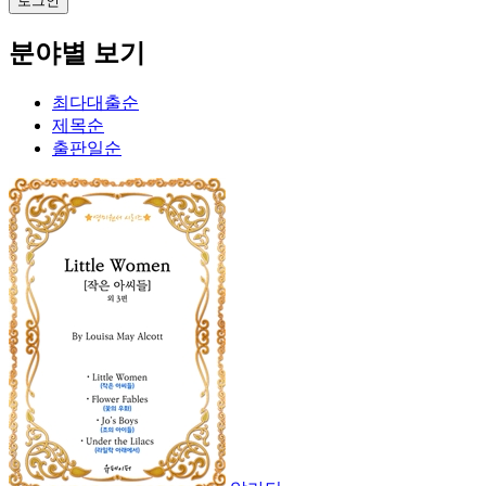
분야별 보기
최다대출순
제목순
출판일순