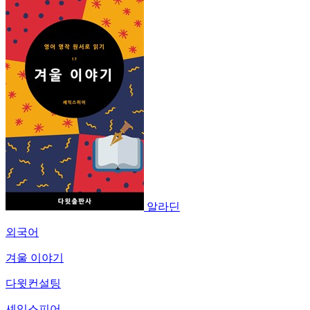
알라딘
외국어
겨울 이야기
다윗컨설팅
셰익스피어