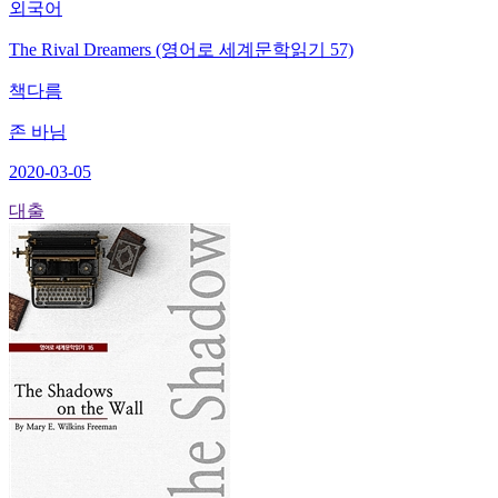
외국어
The Rival Dreamers (영어로 세계문학읽기 57)
책다름
존 바님
2020-03-05
대출