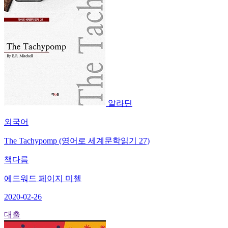
알라딘
외국어
The Tachypomp (영어로 세계문학읽기 27)
책다름
에드워드 페이지 미첼
2020-02-26
대출